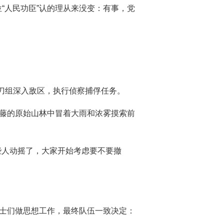
“人民功臣”认的理从来没变：有事，党
尖刀组深入敌区，执行侦察捕俘任务。
野藤的原始山林中冒着大雨和浓雾摸索前
些人动摇了，大家开始考虑要不要撤
战士们做思想工作，最终队伍一致决定：