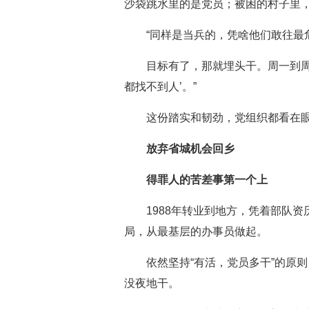
沙袋跳水里的是党员；被困的村子里
“同样是当兵的，凭啥他们敢往最
目标有了，那就埋头干。周一到周
都找不到人’。”
这份踏实和韧劲，党组织都看在眼
放弃省城机会回乡
得罪人的苦差事第一个上
1988年转业到地方，凭着部队
局，从最基层的办事员做起。
依然坚持“有活，党员多干”的原
没夜地干。