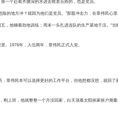
，第一个赶着齐腰深的水进去救老百姓的，也是党员。
危险的地方冲？就因为他们是党员。”那股冲击力，在章伟民心里
五，他铆着劲地训练；周末一头扎进连队的生产基地干活。“当
里。1976年，入伍两年，章伟民正式入党。
资历，章伟民本可以选择更好的工作平台，但他想都没想，就回
则，刚上班，他就整整一个月没回家，白天顶着太阳挨家挨户测