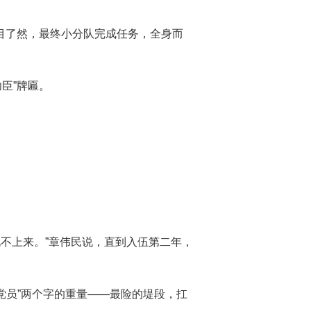
目了然，最终小分队完成任务，全身而
臣”牌匾。
，说不上来。”章伟民说，直到入伍第二年，
党员”两个字的重量——最险的堤段，扛