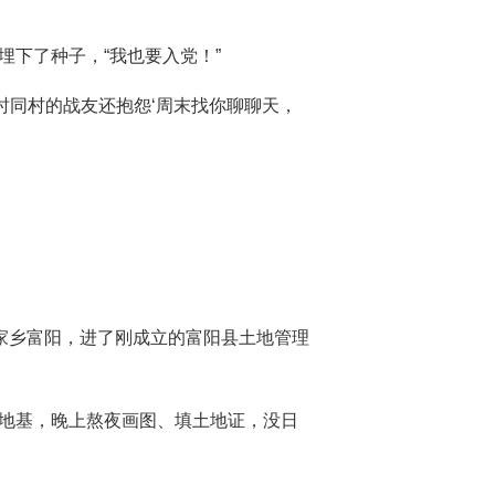
埋下了种子，“我也要入党！”
时同村的战友还抱怨‘周末找你聊聊天，
了家乡富阳，进了刚成立的富阳县土地管理
量地基，晚上熬夜画图、填土地证，没日