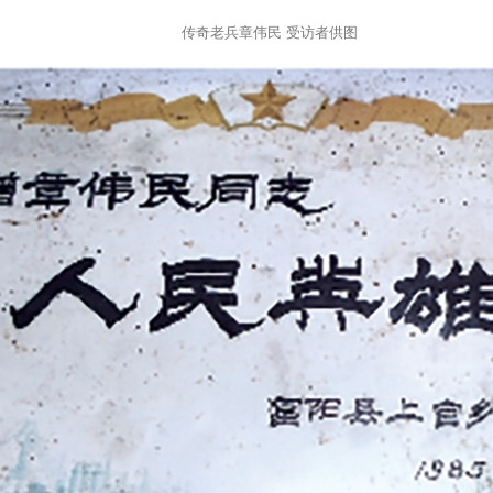
传奇老兵章伟民 受访者供图