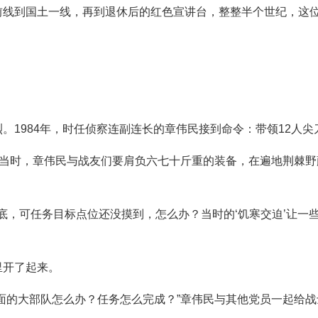
线到国土一线，再到退休后的红色宣讲台，整整半个世纪，这位
。1984年，时任侦察连副连长的章伟民接到命令：带领12人
”当时，章伟民与战友们要肩负六七十斤重的装备，在遍地荆棘
了底，可任务目标点位还没摸到，怎么办？当时的‘饥寒交迫’让一
里开了起来。
面的大部队怎么办？任务怎么完成？”章伟民与其他党员一起给