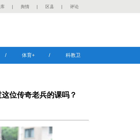
图库
|
舆情
|
区县
|
评论
/
/
体育+
科教卫
过这位传奇老兵的课吗？