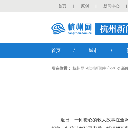
首页
|
原创
|
新闻中心
|
/
/
首页
城市
所在位置：
杭州网
>
杭州新闻中心
>
社会新
近日，一则暖心的救人故事在全网