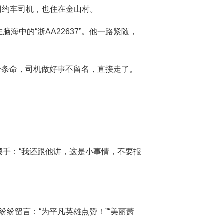
网约车司机，也住在金山村。
中的“浙AA22637”。他一路紧随，
一条命，司机做好事不留名，直接走了。
摆手：“我还跟他讲，这是小事情，不要报
纷留言：“为平凡英雄点赞！”“美丽萧