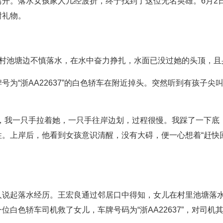
离开。落水女孩家人几经波折，终于找到了这位无名英雄。6月2
谢礼物。
山村池塘边不慎落水，在水中奋力挣扎，水面已没过她的头顶，且
号为“浙AA22637”的白色轿车在附近掉头。突然听到有孩子
。
，我一只手拉着她，一只手往岸边划，过程很慢。我踩了一下底
。上岸后，他看到女孩意识清醒，没有大碍，便一心想着“赶快
人说起落水经历。王宏良通过邻居口中得知，女儿在村里池塘落水
白色轿车司机救了女儿，车牌号码为“浙AA22637”，对司机