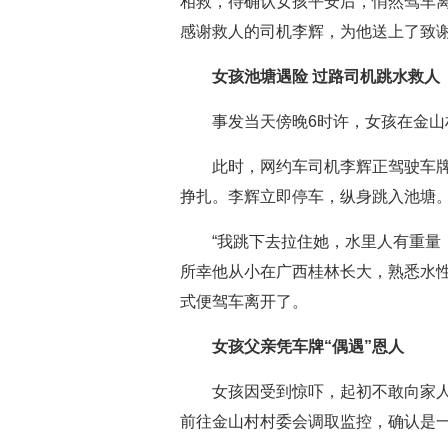
相救，待确认女孩平安后，悄然驾车
感谢救人的司机李辉，为他送上了致
女孩池塘遇险 过路司机跳水救人
事发当天傍晚6时许，女孩在金
此时，网约车司机李辉正驾驶车牌
挣扎。李辉立即停车，纵身跳入池塘
“我跳下去拉住她，水里人有重量
所幸他从小在广西桂林长大，熟悉水性
式便驾车离开了。
女孩父亲凭车牌“偶遇”恩人
女孩因受到惊吓，起初不敢向家
前往金山村村委会调取监控，确认是一位