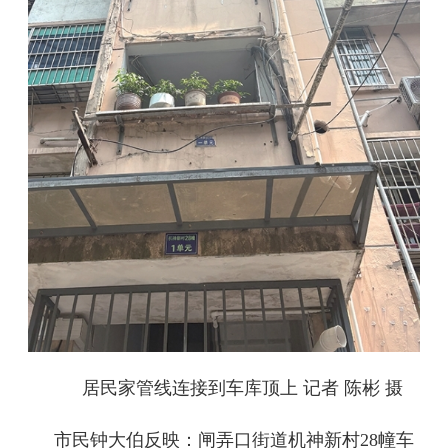
居民家管线连接到车库顶上 记者 陈彬 摄
市民钟大伯反映：闸弄口街道机神新村28幢车