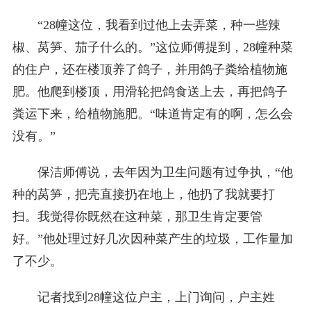
“28幢这位，我看到过他上去弄菜，种一些辣
椒、莴笋、茄子什么的。”这位师傅提到，28幢种菜
的住户，还在楼顶养了鸽子，并用鸽子粪给植物施
肥。他爬到楼顶，用滑轮把鸽食送上去，再把鸽子
粪运下来，给植物施肥。“味道肯定有的啊，怎么会
没有。”
保洁师傅说，去年因为卫生问题有过争执，“他
种的莴笋，把壳直接扔在地上，他扔了我就要打
扫。我觉得你既然在这种菜，那卫生肯定要管
好。”他处理过好几次因种菜产生的垃圾，工作量加
了不少。
记者找到28幢这位户主，上门询问，户主姓