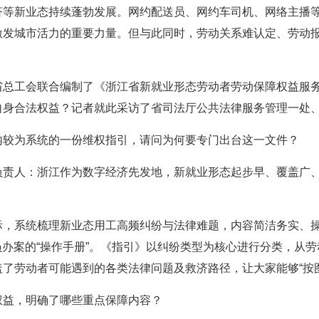
济等新业态持续蓬勃发展。网约配送员、网约车司机、网络主播
激发城市活力的重要力量。但与此同时，劳动关系难认定、劳动
省总工会联合编制了《浙江省新就业形态劳动者劳动保障权益服
自身合法权益？记者就此采访了省司法厅公共法律服务管理一处
内较为系统的一份维权指引，请问为何要专门出台这一文件？
负责人：浙江作为数字经济先发地，新就业形态起步早、覆盖广
际，系统梳理新业态用工高频纠纷与法律难题，内容简洁务实、操
人员办案的“操作手册”。《指引》以纠纷类型为核心进行分类，从
了劳动者可能遇到的各类法律问题及救济路径，让大家能够“按
权益，明确了哪些重点保障内容？