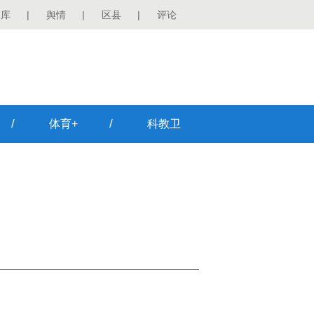
图库
|
舆情
|
区县
|
评论
/
/
体育+
科教卫