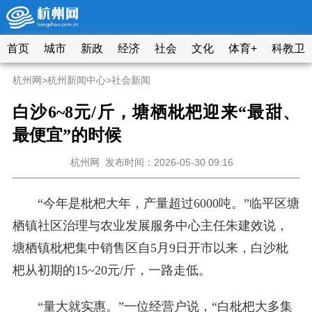
首页
城市
新政
经济
社会
文化
体育+
科教卫
杭州网
>
杭州新闻中心
>
社会新闻
白沙6~8元/斤，塘栖枇杷迎来“最甜、
最便宜”的时候
杭州网
发布时间：2026-05-30 09:16
“今年是枇杷大年，产量超过6000吨。”临平区塘
栖镇社区治理与农业发展服务中心主任朱建效说，
塘栖镇枇杷集中销售区自5月9日开市以来，白沙枇
杷从初期的15~20元/斤，一路走低。
“量大就实惠。”一位经营户说，“白枇杷大多集