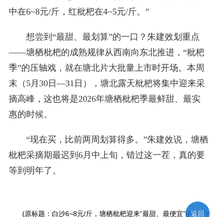
中在6~8元/斤，红枇杷在4~5元/斤。”
想尝到“最甜、最划算”的一口？朱建效划重点
——塘栖枇杷的成熟规律从西南向东北推进，“枇杷
季”的压轴戏，就在塘北片大批量上市时开场。本周
末（5月30日—31日），塘北露天枇杷将集中迎来采
摘高峰，这也将是2026年塘栖枇杷季最鲜甜、最实
惠的时候。
“现在买，比前两周划算得多。”朱建效说，塘栖
枇杷采摘期最迟到6月中上旬，错过这一茬，真的要
等到明年了。
(原标题：白沙6~8元/斤，塘栖枇杷迎来“最甜、最便宜”的时候)
返回