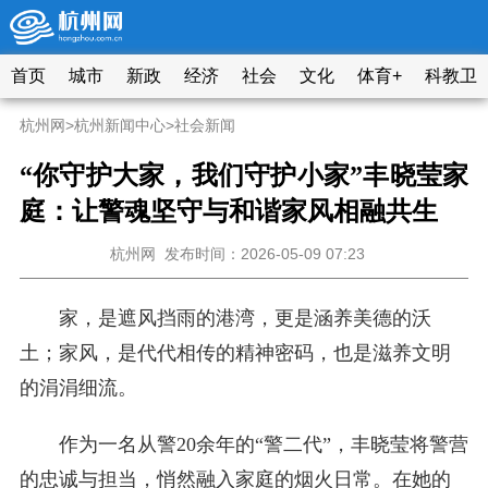
首页
城市
新政
经济
社会
文化
体育+
科教卫
杭州网
>
杭州新闻中心
>
社会新闻
“你守护大家，我们守护小家”丰晓莹家
庭：让警魂坚守与和谐家风相融共生
杭州网
发布时间：2026-05-09 07:23
家，是遮风挡雨的港
湾，更是涵养美德的沃
土；家风，是代代相传的精神密码，也是滋养文明
的涓涓细流。
作为一名从警20余年的“警二代”，丰晓莹将警营
的忠诚与担当，悄然融入家庭的烟火日常。在她的