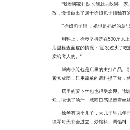
“我看哪家排队长我就去吃哪一家
改，慢慢做出了属于徐娘包子铺独有
“‘徐娘包子铺’，娘也是妈妈的
用料上，徐琴坚持选在500斤以
店里检查面皮的情况：“面发过头了吃
卖给客人的。”
鲜肉小笼包是店里的主打产品。
紧实成团，只用简单的调料提了鲜，
店里的萝卜丝包也很受欢迎。“我
烂，吸饱了汤汁，咸辣口感里透着丝
徐琴有两个儿子，大儿子早几年
徐琴每天都会过去，炒馅料、调馅料，