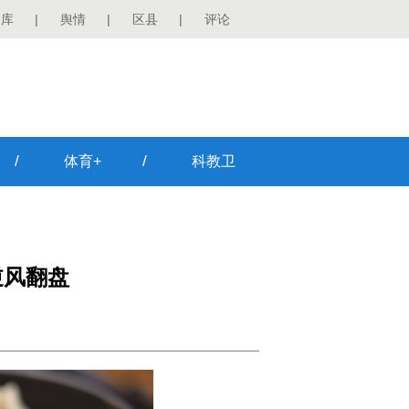
图库
|
舆情
|
区县
|
评论
/
/
体育+
科教卫
逆风翻盘