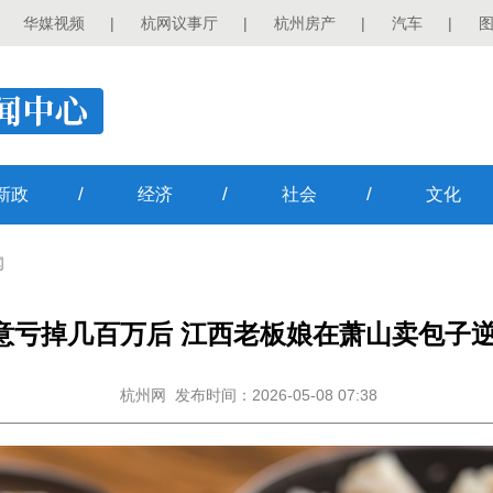
华媒视频
|
杭网议事厅
|
杭州房产
|
汽车
|
/
/
/
新政
经济
社会
文化
闻
意亏掉几百万后 江西老板娘在萧山卖包子
杭州网
发布时间：2026-05-08 07:38