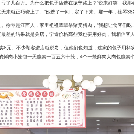
，亏了几百万。为什么把包子店选在振宁路上？“说来好笑，我那
天来就正巧碰上了。”她选了一间，定了下来。那一年，徐琴38
久。徐琴是江西人，家里祖祖辈辈杀猪卖猪肉，“我想让食客们吃
竖最差的结果就是关店，宁肯价格高些我也要用好肉，我相信客人
家卖8元。不少顾客进店就说贵，但他们也知道，这家的包子用料
笼的鲜肉小笼包一天能卖一百五六十笼，4个一笼鲜肉大肉包能卖