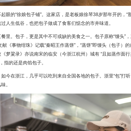
起眼的“徐娘包子铺”。这家店，是老板娘徐琴38岁那年开的，“
熬过人生低谷，也把包子做成了食客们惦念的市井味道。
餐里。包子，更是其中不可或缺的美食之一。包子原称“馒头”
文献《事物绀珠》记载“秦昭王作蒸饼”，“蒸饼”即馒头（包子）
《梦粱录》亦说南宋的临安（今浙江杭州）城有 “且如蒸作面行
”，指的还是肉馅包子。
如今在浙江，几乎可以吃到来自全国各地的包子。浙里“包”打听，
风味。