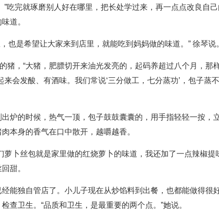
。”吃完就琢磨别人好在哪里，把长处学过来，再一点点改良自
的味道。
意思，也是希望让大家来到店里，就能吃到妈妈做的味道。” 徐琴说
上的猪，“大猪，肥膘切开来油光发亮的，起码养超过八个月，那
起来会发酸、有酒味。我们常说‘三分做工，七分蒸功’，包子蒸
刚出炉的时候，热气一顶，包子鼓鼓囊囊的，用手指轻轻一按，
猪肉本身的香气在口中散开，越嚼越香。
们萝卜丝包就是家里做的红烧萝卜的味道，我还加了一点辣椒提
丝回甜。
已经能独自管店了。小儿子现在从炒馅料到出餐，也都能做得很
检查卫生。“品质和卫生，是最重要的两个点。”她说。