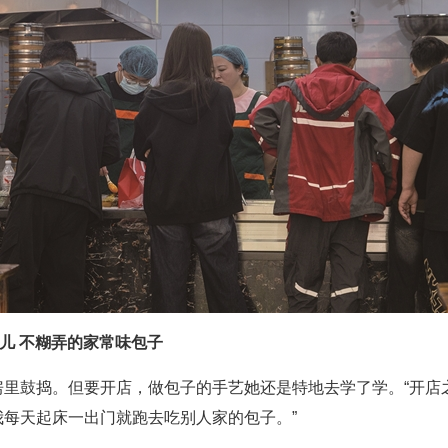
馅儿 不糊弄的家常味包子
房里鼓捣。但要开店，做包子的手艺她还是特地去学了学。“开店
每天起床一出门就跑去吃别人家的包子。”