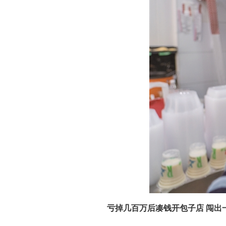
亏掉几百万后凑钱开包子店 闯出