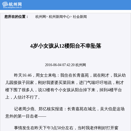
您所在的位置：
杭州网
>
杭州新闻中心
>
社会新闻
4岁小女孩从12楼阳台不幸坠落
2016-06-04 07:42:20
杭州网
昨天16:46，周女士来电：我住在长青嘉苑，就在刚才，我从幼
儿园接孩子回家，刚好我婆婆买菜回来，进门气喘吁吁地说，刚才
楼下围了很多人，说12楼有个小女孩从阳台掉下来，掉到4楼平台
上，人估计不行了。
记者周少燕、郑亿核实报道：长青嘉苑在城北，吴大伯是这场
意外的第一目击者——
事情发生在昨天下午3点50分左右，当时我老伴刚好打开窗