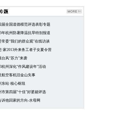
四届全国道德模范评选表彰专题
013年杭州防暑降温抗旱特别报道
委常委“我们的群众观”在线访谈
想·家2013外来务工者子女夏令营
强台风“苏力”来袭
013杭州深化“作风建设年”活动
亚航空客机旧金山失事
州东站·核心枢纽
州市第四届“十佳”好婆媳评选
告诉他回家的方向-水母网