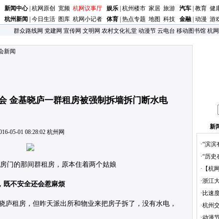
新闻中心
|
杭网原创
宽频
杭网议事厅
娱乐
|
杭州楼市
家居
旅游
汽车
|
教育
健
杭州新闻
|
今日生活
图库
杭网小记者
体育
|
热点专题
地图
科技
金融
|
动漫
游
群众路线网
党建网
宣传网
文明网
农村文化礼堂
动漫节
云电台
移动图书馆
杭网
会新闻
会 金基晓庐一群租房被强制拆墙拆门断水电
新
016-05-01 08:28:02
杭州网
·“滨滨
·“历
房门的那间群租房，原本住着两个姑娘
·【杭
·浙江大
，既不安全还会惹麻烦
·比速
金基晓庐租房，但昨天派出所和物业来把房子拆了，没有水电，
·杭州
·动漫