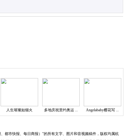
人生璀璨如烟火
多地庆祝里约奥运 ...
Angelababy樱花写 ...
报、都市快报、每日商报）”的所有文字、图片和音视频稿件，版权均属杭