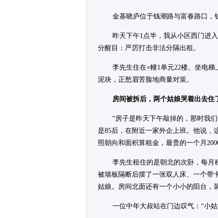
金基晓庐位于钱潮路与富春路口，
昨天下午1点半，我从小区西门进
分醒目：严厉打击非法分隔出租。
李先生住在×幢1单元22楼。坐电
泥块，正愁眉苦脸地商量对策。
房间被拆后，两个姑娘哭着出去住
“房子是昨天下午敲掉的，那时我
是85后，在附近一家外企上班。他说，
照朝向和面积算租金，最贵的一个月2000
李先生租住的是朝北的次卧，每月租
被墙板隔断后摆了一张双人床、一个带卡
姑娘。房间北面还有一个小小的阳台，
一位中年大叔站在门边叹气：“小