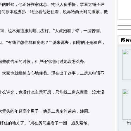
子的时候，他正好在家休息。物业人多手快，拿着大锤子砰
房间原本也要拆，物业看他还住着，说再给两天时间搬家，搬
时间，也不知道搬到哪儿去好。”大叔抱着手臂，一脸苦恼。
。“有钱谁想住群租房呢？”“说来说去，倒霉的还是租户，
贴整改告示的时候，租户还特地问过她该怎么办。
。大家也就继续安心地住着。现在出了这事，二房东电话不
什么讲究，也没什么主意可想，只能找二房东商量，没水没
大背头的年轻高个男子，他是二房东的弟弟，姓周。
排好住的地方了。”周在房间里看了一圈，眉头紧皱。
郎