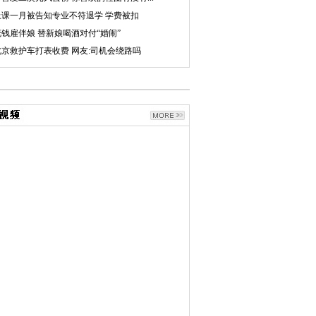
上课一月被告知专业不符退学 学费被扣
花钱雇伴娘 替新娘喝酒对付“婚闹”
北京救护车打表收费 网友:司机会绕路吗