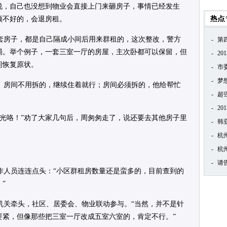
周说，自己也没想到物业会直接上门来砸房子，事情已经发生
顿不好的，会退房租。
套房子，都是自己隔成小间后用来群租的，这次整改，警方
-
第
局。举个例子，一套三室一厅的房屋，主次卧都可以保留，但
-
2
间恢复原状。
-
市
-
梦
。房间不用拆的，继续住着就行；房间必须拆的，他给帮忙
-
超
-
2
赔光咯！”劝了大家几句后，周匆匆走了，说还要去其他房子里
-
韩
-
杭
-
杭
-
请
作人员连连点头：“小区群租房数量还是蛮多的，目前查到的
”
机关牵头，社区、居委会、物业联动参与。“当然，并不是针
要紧，但像那些把三室一厅改成五室六室的，肯定不行。”