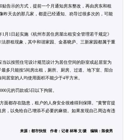
和贴告示的方式，提前一个月通知房东整改，再由房东和租
“像昨天去的那几家，都是已经通知、劝导过很多次的，可能
年1月1日起实施《杭州市居住房屋出租安全管理若干规定》
非法群租现象，其中和谐家园、金基晓庐、三新家园都属于重
应当以按照住宅设计规范设计为居住空间的卧室或起居室为
子最多只能按5间房出租，厕所、厨房、过道、地下室、阳台
每间居室的人均使用面积不能少于4平方米。
000元的罚款或5日以下拘留。
安方面都存在隐患，租户的人身安全很难得到保障。”黄警官提
租房，以免给自己增添不必要的麻烦。如果发现自己周边有违
来源：都市快报 作者：记者 林琳 文/摄 编辑：陈俊男