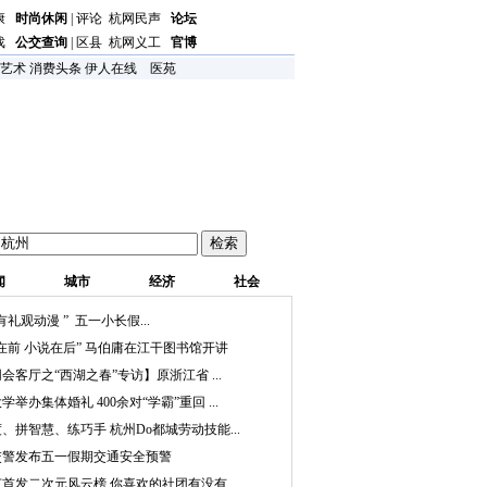
康
时尚休闲
|
评论
杭网民声
论坛
戏
公交查询
|
区县
杭网义工
官博
艺术
消费头条
伊人在线
医苑
闻
城市
经济
社会
有礼观动漫 ” 五一小长假...
史在前 小说在后” 马伯庸在江干图书馆开讲
网会客厅之“西湖之春”专访】原浙江省 ...
学举办集体婚礼 400余对“学霸”重回 ...
度、拼智慧、练巧手 杭州Do都城劳动技能...
交警发布五一假期交通安全预警
节首发二次元风云榜 你喜欢的社团有没有...