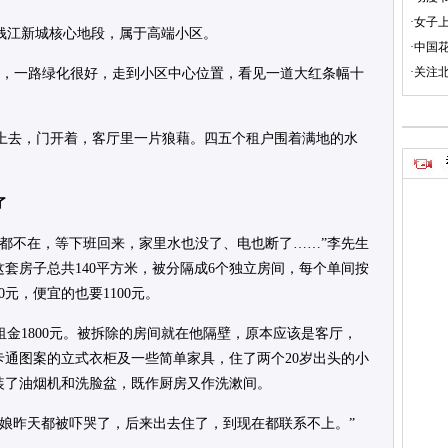
·女子
钱江新城核心地段，属于高端小区。
·中国
·关注
入，一路绿化很好，走到小区中心位置，看见一道大红条幅十
梯上去，门开着，客厅里一片狼藉。四五个租户围着满地的水
了
们都不在，等下班回来，家里水也没了、电也断了……”李先生
这套房子总共140平方米，被分隔成6个独立房间，每个单间按
元，便宜的也要1100元。
金1800元。被拆除的房间就在他隔壁，原本应该是客厅，
通图案的立式衣柜及一些简单家具，住了两个20岁出头的小
装了油烟机和洗脸盆，既作厨房又作洗漱间。
姑娘昨天都被吓哭了，后来出去住了，到现在都联系不上。”