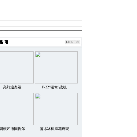
亮灯迎奥运
F-22“猛禽”战机 ...
朗献艺德国鲁尔 ...
范冰冰梳麻花辫现 ...