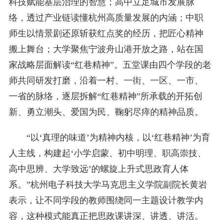
科技赋能基层治理的智慧；高中立足城市发展脉
络，透过产业链读懂杭州高质量发展的内涵；中职
师生以情景剧还原斩获红点奖的经历，把匠心精神
搬上舞台；大学聚焦宁波舟山港开放之路，站在国
家战略层面解读“红巷精神”。五堂课由四个学段的老
师共同研发打磨，沿着一村、一街、一区、一市、
一省的脉络，逐层拆解“红巷精神”所承载的开拓创
新、勇立潮头、爱国为民、鞠躬尽瘁的精神品质。
“以‘真理的味道’为精神内核，以‘红巷精神’为育
人主线，构建起‘小学启蒙、初中明理、职高崇技、
高中思辨、大学致远’的螺旋上升式思政育人体
系。”杭州电子科技大学马克思主义学院副院长黄岩
表示，让不同学段的教师围绕同一主题设计教学内
容，这种模式能真正把思政课讲深、讲透、讲活。