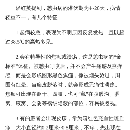
潘红英提到，恙虫病的潜伏期为4~20天，病情
轻重不一，有几个特征：
1.起病较急，表现为不明原因反复发热，且以超
过38.5℃的高热多见。
2.会有特异性的焦痂或溃疡，这是恙虫病的“金
标准”体征。被恙虫叮咬后，并不会产生痛感及瘙痒
感，而是会形成圆形黑色焦痂，像被烟头烫过，周
围有红晕。当痂皮脱落时，就会形成无痛性溃疡。
焦痂可出现在躯干、四肢，也可“藏”在腹股沟、腘
窝、腋窝、会阴等褶皱隐蔽的部位，容易被忽视。
3.有的患者会出现皮疹，常为暗红色充血性斑丘
疹，大小直径约0.2厘米~0.5厘米，不痒，先出现在