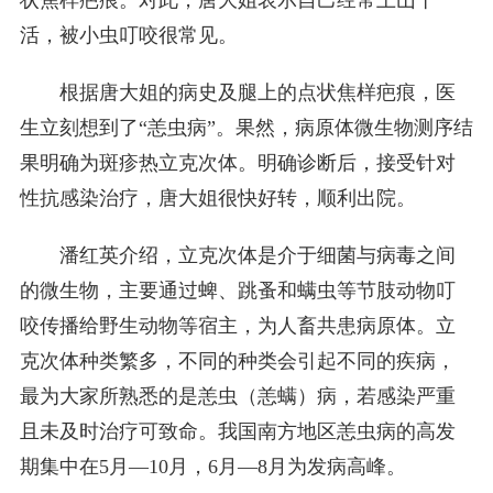
状焦样疤痕。对此，唐大姐表示自己经常上山干
活，被小虫叮咬很常见。
根据唐大姐的病史及腿上的点状焦样疤痕，医
生立刻想到了“恙虫病”。果然，病原体微生物测序结
果明确为斑疹热立克次体。明确诊断后，接受针对
性抗感染治疗，唐大姐很快好转，顺利出院。
潘红英介绍，立克次体是介于细菌与病毒之间
的微生物，主要通过蜱、跳蚤和螨虫等节肢动物叮
咬传播给野生动物等宿主，为人畜共患病原体。立
克次体种类繁多，不同的种类会引起不同的疾病，
最为大家所熟悉的是恙虫（恙螨）病，若感染严重
且未及时治疗可致命。我国南方地区恙虫病的高发
期集中在5月—10月，6月—8月为发病高峰。