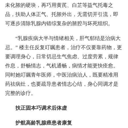
未化脓的硬块，再巧用黄芪、白芷等益气托毒之
品，扶助人体正气、托脓外出，无需切开引流，即
可逐步清除乳腺内错综复杂的脓腔与坏死组织。
“乳腺疾病大半与情绪相关，肝气郁结是治病大
忌。” 楼主任反复叮嘱患者，治疗不仅要靠药物，更
要调理身心，日常切忌生气焦虑、过度劳累，规律
作息，舒畅情志，气机通畅，病情才能更快痊愈。
同时她叮嘱青年医师，中医治病治人，既要精准用
药祛病灶，也要疏导患者情志心结，身心同调才是
完整的诊疗。
扶正固本巧调术后体虚
护航高龄乳腺癌患者康复