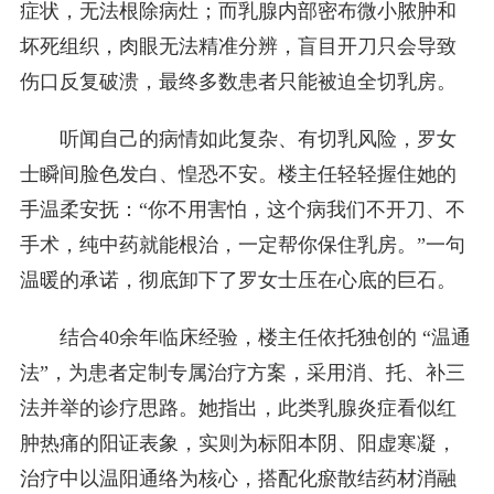
症状，无法根除病灶；而乳腺内部密布微小脓肿和
坏死组织，肉眼无法精准分辨，盲目开刀只会导致
伤口反复破溃，最终多数患者只能被迫全切乳房。
听闻自己的病情如此复杂、有切乳风险，罗女
士瞬间脸色发白、惶恐不安。楼主任轻轻握住她的
手温柔安抚：“你不用害怕，这个病我们不开刀、不
手术，纯中药就能根治，一定帮你保住乳房。”一句
温暖的承诺，彻底卸下了罗女士压在心底的巨石。
结合40余年临床经验，楼主任依托独创的 “温通
法”，为患者定制专属治疗方案，采用消、托、补三
法并举的诊疗思路。她指出，此类乳腺炎症看似红
肿热痛的阳证表象，实则为标阳本阴、阳虚寒凝，
治疗中以温阳通络为核心，搭配化瘀散结药材消融