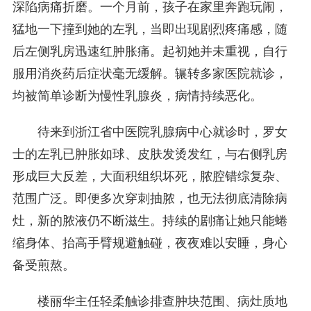
深陷病痛折磨。一个月前，孩子在家里奔跑玩闹，
猛地一下撞到她的左乳，当即出现剧烈疼痛感，随
后左侧乳房迅速红肿胀痛。起初她并未重视，自行
服用消炎药后症状毫无缓解。辗转多家医院就诊，
均被简单诊断为慢性乳腺炎，病情持续恶化。
待来到浙江省中医院乳腺病中心就诊时，罗女
士的左乳已肿胀如球、皮肤发烫发红，与右侧乳房
形成巨大反差，大面积组织坏死，脓腔错综复杂、
范围广泛。即便多次穿刺抽脓，也无法彻底清除病
灶，新的脓液仍不断滋生。持续的剧痛让她只能蜷
缩身体、抬高手臂规避触碰，夜夜难以安睡，身心
备受煎熬。
楼丽华主任轻柔触诊排查肿块范围、病灶质地