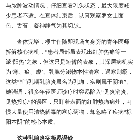
与脓肿波动情况，仔细查看乳头状态，最大限度减
少患者不适。在查体结束后，认真观察罗女士面
色、舌苔，凝神静气为其切脉。
查体完毕，楼主任随即现场向身旁的青年医师
拆解核心病机，“患者局部虽表现出红肿热痛等一
派‘阳热’之象，但这只是短暂的表象，其深层病机实
为‘寒、瘀、虚’。乳腺分泌物本性清寒，遇寒则凝，
这类非哺乳期乳腺炎虽名为乳痈，实则属于阴疽”。
她强调，很多年轻医师诊疗时容易陷入“见炎消炎、
见热投凉”的误区，只盯着表面的红肿热痛病灶，习
惯大量使用清热解毒的寒凉药物，却忽略了疾病“标
阳本阴”的核心本质。
这种乳腺炎症极易误诊