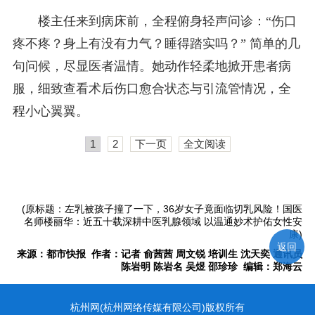
楼主任来到病床前，全程俯身轻声问诊：“伤口
疼不疼？身上有没有力气？睡得踏实吗？” 简单的几
句问候，尽显医者温情。她动作轻柔地掀开患者病
服，细致查看术后伤口愈合状态与引流管情况，全
程小心翼翼。
1
2
下一页
全文阅读
(原标题：左乳被孩子撞了一下，36岁女子竟面临切乳风险！国医
名师楼丽华：近五十载深耕中医乳腺领域 以温通妙术护佑女性安
康)
返回
来源：都市快报 作者：记者 俞茜茜 周文锐 培训生 沈天奕 通讯员
陈岩明 陈岩名 吴煜 邵珍珍 编辑：郑海云
杭州网(杭州网络传媒有限公司)版权所有