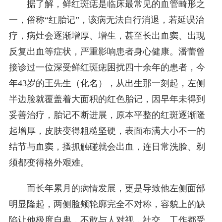
据了解，鲜红斑痣是临床最常见的血管畸形之
一，俗称“红胎记”，该病无法自行消退，若延误治
疗，病灶会逐渐增厚、增生，甚至长出血窦、出现
反复出血等症状，严重影响患者身心健康。潘蕾曾
接诊过一位深受鲜红斑痣困扰四十余年的患者，今
年43岁的王先生（化名），从出生那一刻起，左侧
半边脸就覆盖着大面积的红色胎记，因早年未得到
妥善治疗，胎记不断进展，原本平整的红斑逐渐隆
起增厚，皮肤变得粗糙坚硬，表面布满大小不一的
结节与血窦，搔抓触碰就会出血，连日常洗脸、剃
须都变得格外艰难。
而长年累月的病情发展，更是导致他左侧面部
明显隆起，两侧脸颊轮廓完全不对称，容貌上的缺
陷让他极度自卑，不敢与人对视，社交、工作都受