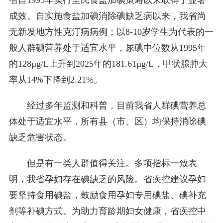
省自1995年实行全民食盐加碘策略以来取得了显著
成效。自实施食盐加碘消除碘缺乏病以来，我省尚
无新发地方性克汀病病例；以8-10岁学生为代表的一
般人群碘营养处于适宜水平，尿碘中位数从1995年
的128µg/L上升到2025年的181.61µg/L，甲状腺肿大
率从14%下降到2.21%。
经过多年监测和科普，目前我省人群碘营养总
体处于适宜水平，所有县（市、区）均保持消除碘
缺乏危害状态。
但是有一类人群值得关注。多项指标一致表
明，我省孕妇存在碘缺乏的风险。省疾控建议孕妇
要坚持食用碘盐，鼓励食用孕妇专用碘盐、碘补充
剂等补碘方式。为助力育龄期妇女健康，省疾控中