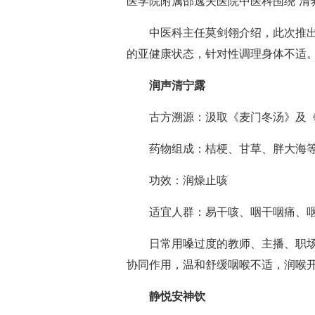
医学院附属邵逸夫医院中医科围绕“清
中医科主任莫剑翎介绍，此次推出
的亚健康状态，针对性调理身体不适
润声清宁露
古方溯源：汲取《麦门冬汤》及
药物组成：桔梗、甘草、胖大海
功效：润燥止咳
适宜人群：易干咳、咽干咽痛、
日常用嗓过度的教师、主播、职
协同作用，温和舒缓咽喉不适，润喉
静悦安神饮