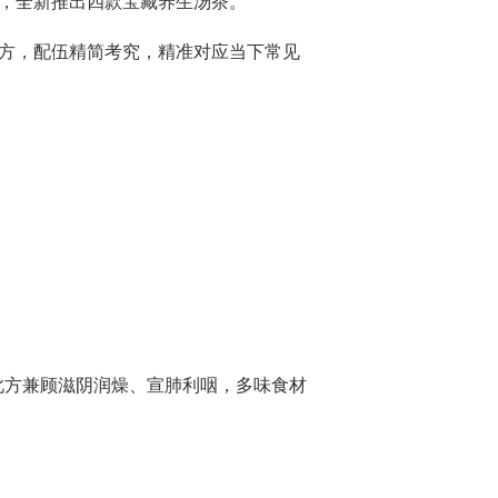
比，全新推出四款宝藏养生汤茶。
名方，配伍精简考究，精准对应当下常见
此方兼顾滋阴润燥、宣肺利咽，多味食材