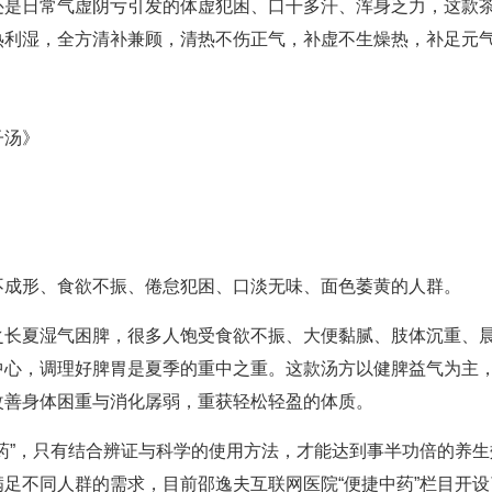
还是日常气虚阴亏引发的体虚犯困、口干多汗、浑身乏力，这款
热利湿，全方清补兼顾，清热不伤正气，补虚不生燥热，补足元
子汤》
不成形、食欲不振、倦怠犯困、口淡无味、面色萎黄的人群。
之长夏湿气困脾，很多人饱受食欲不振、大便黏腻、肢体沉重、
中心，调理好脾胃是夏季的重中之重。这款汤方以健脾益气为主
改善身体困重与消化孱弱，重获轻松轻盈的体质。
药”，只有结合辨证与科学的使用方法，才能达到事半功倍的养
足不同人群的需求，目前邵逸夫互联网医院“便捷中药”栏目开