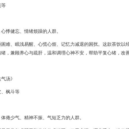
花等
、心悸健忘、情绪烦躁的人群。
睡困难、眠浅易醒、心慌心烦、记忆力减退的困扰。这款茶饮以
情绪，兼顾养心与疏肝，温和调理心神不安，帮助平复心绪，改
益气汤》
皮、枫斗等
、体倦少气、精神不振、气短乏力的人群。