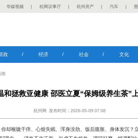
华媒视频
|
杭网议事厅
|
杭州房产
|
汽车
|
/
/
/
新政
经济
社会
文化
新闻
温和拯救亚健康 邵医立夏“保姆级养生茶”
杭州网
发布时间：2026-05-09 07:08
。你却喉咙干痒、心烦失眠、浑身没劲、饭后腹胀、身体发沉？