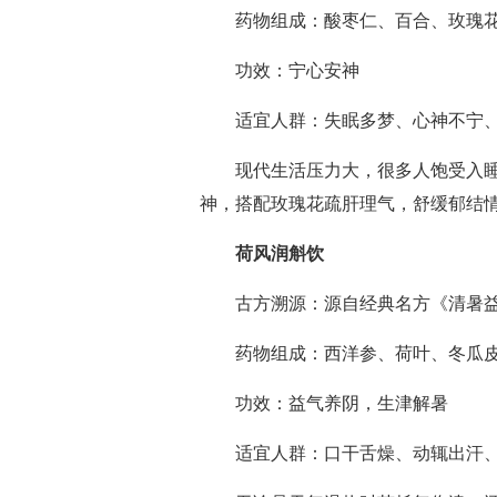
药物组成：酸枣仁、百合、玫瑰
功效：宁心安神
适宜人群：失眠多梦、心神不宁
现代生活压力大，很多人饱受入
神，搭配玫瑰花疏肝理气，舒缓郁结
荷风润斛饮
古方溯源：源自经典名方《清暑
药物组成：西洋参、荷叶、冬瓜
功效：益气养阴，生津解暑
适宜人群：口干舌燥、动辄出汗