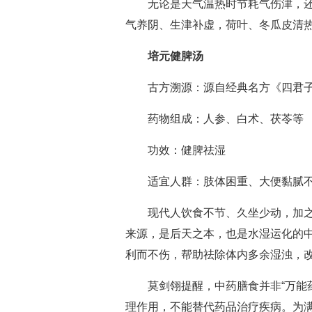
无论是天气温热时节耗气伤津，
气养阴、生津补虚，荷叶、冬瓜皮清
培元健脾汤
古方溯源：源自经典名方《四君
药物组成：人参、白术、茯苓等
功效：健脾祛湿
适宜人群：肢体困重、大便黏腻
现代人饮食不节、久坐少动，加
来源，是后天之本，也是水湿运化的
利而不伤，帮助祛除体内多余湿浊，
莫剑翎提醒，中药膳食并非“万能
理作用，不能替代药品治疗疾病。为满