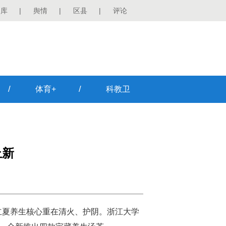
图库
|
舆情
|
区县
|
评论
/
/
体育+
科教卫
上新
立夏养生核心重在清火、护阴。浙江大学