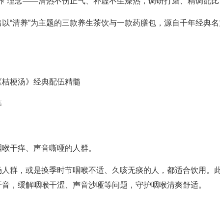
养”理念——清热不伤正气、补虚不生燥热，调研打磨、精调配
以“清养”为主题的三款养生茶饮与一款药膳包，源自千年经典
。
《桔梗汤》经典配伍精髓
等
咽喉干痒、声音嘶哑的人群。
场人群，或是换季时节咽喉不适、久咳无痰的人，都适合饮用。
开音，缓解咽喉干涩、声音沙哑等问题，守护咽喉清爽舒适。