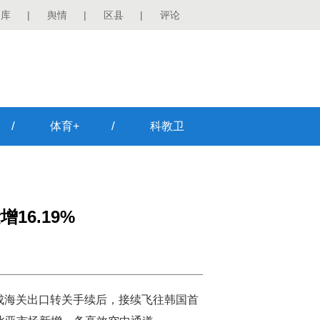
图库
|
舆情
|
区县
|
评论
/
/
体育+
科教卫
16.19%
成海关出口转关手续后，接续飞往韩国首