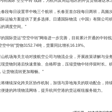
内转国际“空空中转”
线路，为杭州及周边地区的外贸货物通达东
长春段每日设置早中晚三个航班，长春至首尔段每日两班，高频
国际运输方案提供了更多选择。日通国际物流（中国）有限公司杭
的调度空间。”
的国际货运“空空中转”网络进一步完善，目前累计开通的中转线
中转”货物3152.74吨，货重同比增长16.19%。
萧山机场海关主动对接航空公司与物流企业，开展政策讲解与业
实现货物到港后快速查验、合格即放，压缩货物中转停留时长。
，让货物流转更加顺畅。”
关将继续深化跨关区协作机制，加强与异地海关的联动配合，持
效便捷的跨境物流网络，提升杭州空港的货运枢纽服务能力。