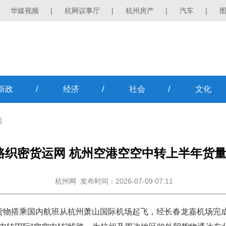
华媒视频
|
杭网议事厅
|
杭州房产
|
汽车
|
/
/
/
新政
经济
社会
文化
闻
路织密货运网 杭州空港空空中转上半年货量增
杭州网
发布时间：2026-07-09 07:11
贸货物搭乘国内航班从杭州萧山国际机场起飞，经长春龙嘉机场完