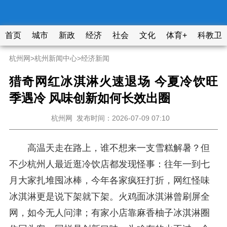
首页
城市
新政
经济
社会
文化
体育+
科教卫
杭州网
>
杭州新闻中心
>
经济新闻
猎奇网红冰淇淋火速退场 今夏冷饮旺
季遇冷 风味创新如何长效出圈
杭州网
发布时间：2026-07-09 07:10
高温天走在路上，谁不想来一支雪糕解暑？但
不少杭州人最近逛冷饮店都发现怪事：往年一到七
月大家扎堆囤冰棒，今年各家疯狂打折，网红怪味
冰淇淋更是说下架就下架。火鸡面冰淇淋曾刷屏全
网，如今无人问津；有家小店靠麻香柚子冰淇淋圈