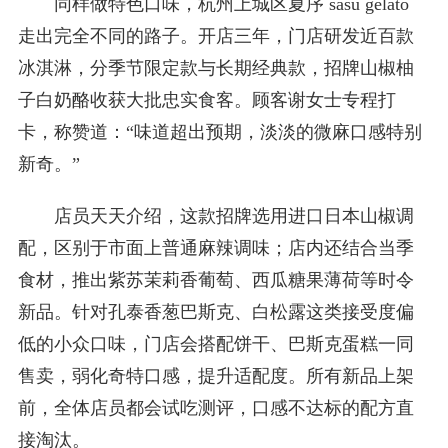
同样做特色口味，杭州上城区夏序 sasu gelato
走出完全不同的路子。开店三年，门店研发近百款
冰淇淋，分季节限定款与长期经典款，招牌山椒柚
子白奶酪收获大批忠实食客。顾客谢女士专程打
卡，称赞道：“味道超出预期，淡淡的微麻口感特别
新奇。”
店员天天介绍，这款招牌选用进口日本山椒调
配，区别于市面上普通麻辣调味；店内还结合当季
食材，推出紫苏茉莉香葡萄、西瓜糖果薄荷等时令
新品。针对孔泰香葱巴斯克、白松露这类接受度偏
低的小众口味，门店会搭配饼干、巴斯克蛋糕一同
售卖，弱化奇特口感，提升适配度。所有新品上架
前，全体店员都会试吃测评，口感不达标的配方直
接淘汰。