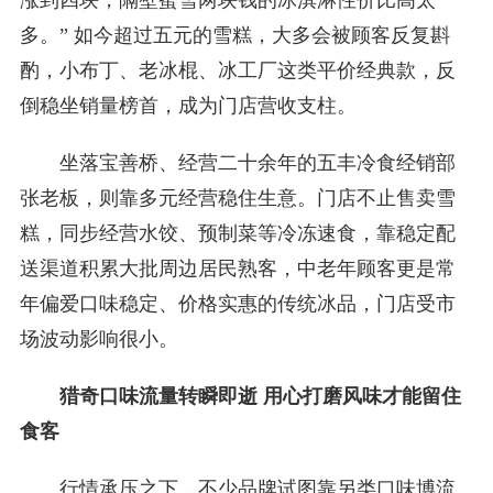
涨到四块，隔壁蜜雪两块钱的冰淇淋性价比高太
多。” 如今超过五元的雪糕，大多会被顾客反复斟
酌，小布丁、老冰棍、冰工厂这类平价经典款，反
倒稳坐销量榜首，成为门店营收支柱。
坐落宝善桥、经营二十余年的五丰冷食经销部
张老板，则靠多元经营稳住生意。门店不止售卖雪
糕，同步经营水饺、预制菜等冷冻速食，靠稳定配
送渠道积累大批周边居民熟客，中老年顾客更是常
年偏爱口味稳定、价格实惠的传统冰品，门店受市
场波动影响很小。
猎奇口味流量转瞬即逝
用心打磨风味才能留住
食客
行情承压之下，不少品牌试图靠另类口味博流