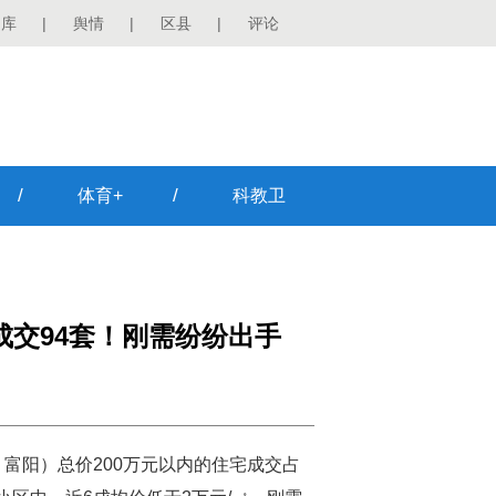
图库
|
舆情
|
区县
|
评论
/
/
体育+
科教卫
成交94套！刚需纷纷出手
富阳）总价200万元以内的住宅成交占