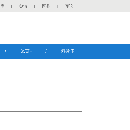
图库
|
舆情
|
区县
|
评论
/
/
体育+
科教卫