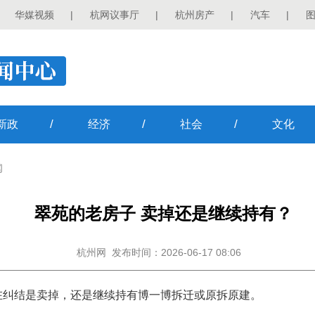
华媒视频
|
杭网议事厅
|
杭州房产
|
汽车
|
/
/
/
新政
经济
社会
文化
闻
翠苑的老房子 卖掉还是继续持有？
杭州网
发布时间：2026-06-17 08:06
在纠结是卖掉，还是继续持有博一博拆迁或原拆原建。