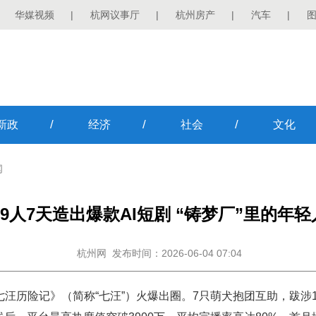
华媒视频
|
杭网议事厅
|
杭州房产
|
汽车
|
/
/
/
新政
经济
社会
文化
闻
9人7天造出爆款AI短剧 “铸梦厂”里的年轻
杭州网
发布时间：2026-06-04 07:04
七汪历险记》（简称“七汪”）火爆出圈。7只萌犬抱团互助，跋涉