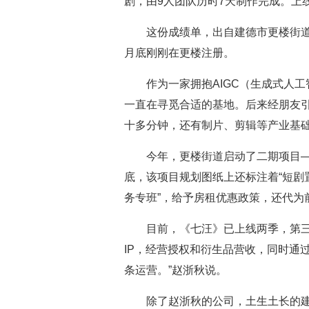
剧，由9人团队历时7天制作完成。上
这份成绩单，出自建德市更楼街
月底刚刚在更楼注册。
作为一家拥抱AIGC（生成式人
一直在寻觅合适的基地。后来经朋友
十多分钟，还有制片、剪辑等产业基础
今年，更楼街道启动了二期项目——
底，该项目规划图纸上还标注着“短剧置
务专班”，给予房租优惠政策，还代为
目前，《七汪》已上线两季，第
IP，经营授权和衍生品营收，同时通过
条运营。”赵浙秋说。
除了赵浙秋的公司，土生土长的建