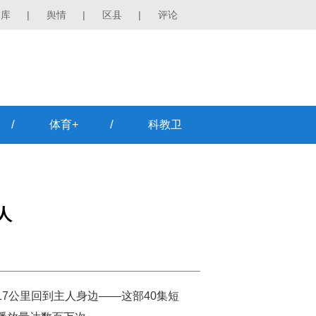
图库
|
舆情
|
区县
|
评论
/
/
体育+
科教卫
人
17公里回到主人身边——这部40集短