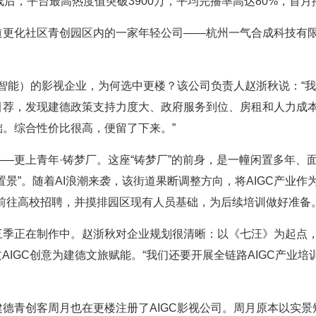
线后，平台最高热度值突破3900万，平均完播率高达80%，首
道更化社区青创园区内的一家年轻公司——杭州一气合成科技有限
工智能）的影视企业，为何选中更楼？该公司负责人赵浙秋说：“我
引荐，发现建德政策支持力度大、政府服务到位、房租和人力成
。综合性价比很高，便留了下来。”
更上青年·铸梦厂。这座“铸梦厂”的前身，是一幢闲置多年、面积
景”。随着AI浪潮来袭，该街道果断调整方向，将AIGC产业作
前往高校招聘，并摸排园区现有人员基础，为后续培训做好准备
三季正在制作中。赵浙秋对企业规划很清晰：以《七汪》为起点
AIGC创意为建德文旅赋能。“我们还要开展全链路AIGC产业培
德青创客周月也在更楼注册了AIGC影视公司。周月原本以实景