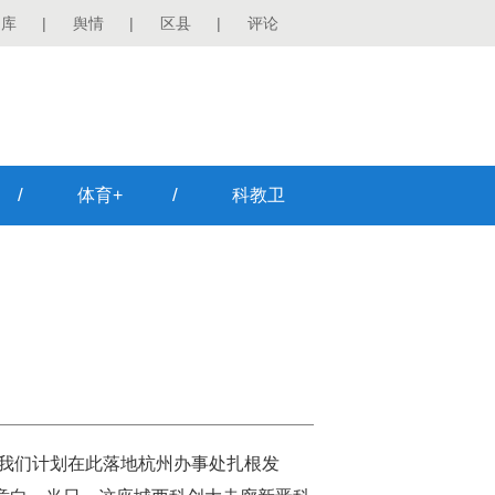
图库
|
舆情
|
区县
|
评论
/
/
体育+
科教卫
，我们计划在此落地杭州办事处扎根发