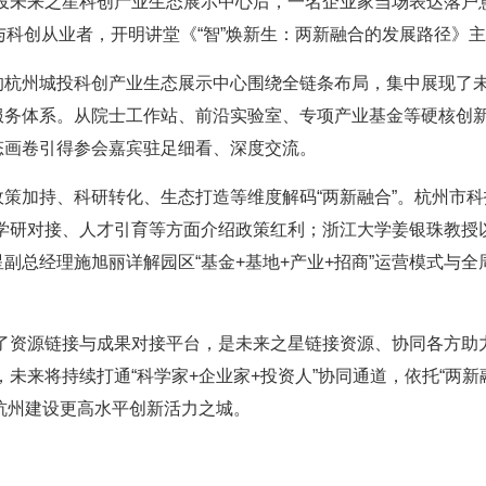
城投未来之星科创产业生态展示中心后，一名企业家当场表达落户
与科创从业者，开明讲堂《“智”焕新生：两新融合的发展路径》
的杭州城投科创产业生态展示中心围绕全链条布局，集中展现了
服务体系。从院士工作站、前沿实验室、专项产业基金等硬核创
态画卷引得参会嘉宾驻足细看、深度交流。
策加持、科研转化、生态打造等维度解码“两新融合”。杭州市科
产学研对接、人才引育等方面介绍政策红利；浙江大学姜银珠教授
副总经理施旭丽详解园区“基金+基地+产业+招商”运营模式与
了资源链接与成果对接平台，是未来之星链接资源、协同各方助力‘
，未来将持续打通“科学家+企业家+投资人”协同通道，依托“两
能杭州建设更高水平创新活力之城。