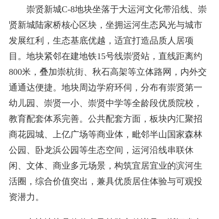
崇贤新城C-8地块坐落于大运河文化带沿线、崇
贤新城陆家桥核心区块，坐拥运河生态风光与城市
发展红利，生态基底优越，适宜打造品质人居项
目。地块紧邻在建地铁15号线崇贤站，直线距离约
800米，叠加崇杭街、秋石高架等立体路网，内外交
通通达便捷。地块周边学府环伺，分布有崇贤第一
幼儿园、崇贤一小、崇贤中学等全龄段优质院校，
教育配套体系完善。公共配套方面，板块内汇聚招
商花园城、上亿广场等商业体，毗邻半山国家森林
公园、卧龙浜公园等生态空间，运河沿线串联休
闲、文体、商业多元场景，构筑宜居宜业的滨河生
活圈，综合价值突出，兼具优质居住体验与可观投
资潜力。