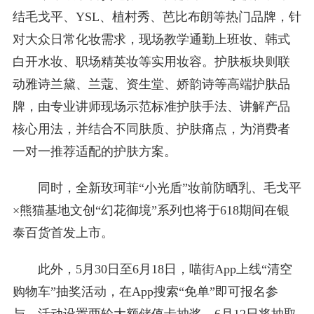
结毛戈平、YSL、植村秀、芭比布朗等热门品牌，针
对大众日常化妆需求，现场教学通勤上班妆、韩式
白开水妆、职场精英妆等实用妆容。护肤板块则联
动雅诗兰黛、兰蔻、资生堂、娇韵诗等高端护肤品
牌，由专业讲师现场示范标准护肤手法、讲解产品
核心用法，并结合不同肤质、护肤痛点，为消费者
一对一推荐适配的护肤方案。
同时，全新玫珂菲“小光盾”妆前防晒乳、毛戈平
×熊猫基地文创“幻花御境”系列也将于618期间在银
泰百货首发上市。
此外，5月30日至6月18日，喵街App上线“清空
购物车”抽奖活动，在App搜索“免单”即可报名参