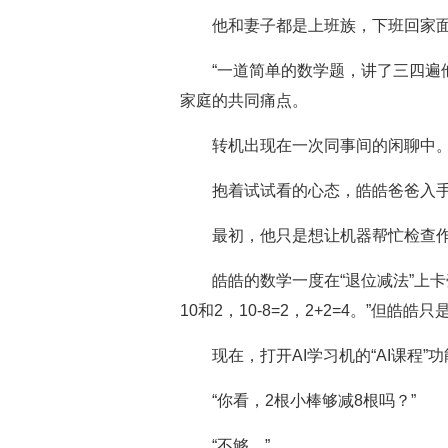
他和妻子都是上班族，下班回家
“一道简单的数学题，讲了三四遍
家庭的共同痛点。
转机出现在一次同事间的闲聊中。
抱着试试看的心态，皓皓爸爸入手
最初，他只是想让机器帮忙检查作
皓皓的数学一度在“退位减法”上卡
10和2，10-8=2，2+2=4。”但
现在，打开AI学习机的“AI课程
“你看，2根小棒够减8根吗？”
“不够。”