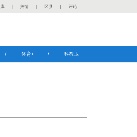
图库
|
舆情
|
区县
|
评论
/
/
体育+
科教卫