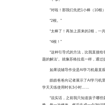
“对啦！那我们先把1小棒（10根
“2根。”
“太棒了！再加上原来的2根，一共
“4根！”
“这种引导式的方法，比我直接给
题的解法’。就像苏格拉底一样，通过
如果说辅导作业是AI学习机最直
皓皓爸爸向记者展示了AI学习机
学天天练使用时长3小时……
“说实话，之前我只知道孩子哪些
豫、每一次修改，然后生成一个“知识