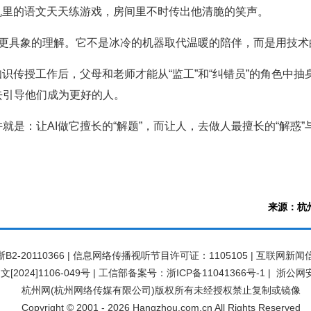
机里的语文天天练游戏，房间里不时传出他清脆的笑声。
了更具象的理解。它不是冰冷的机器取代温暖的陪伴，而是用技术的
识传授工作后，父母和老师才能从“监工”和“纠错员”的角色中抽
去引导他们成为更好的人。
是：让AI做它擅长的“解题”，而让人，去做人最擅长的“解惑”与
来源：杭州
20110366 | 信息网络传播视听节目许可证：1105105 | 互联网新闻信
[2024]1106-049号
|
工信部备案号：浙ICP备11041366号-1
|
浙公网安备
杭州网(杭州网络传媒有限公司)版权所有未经授权禁止复制或镜像
Copyright © 2001 -
2026
Hangzhou.com.cn All Rights Reserved