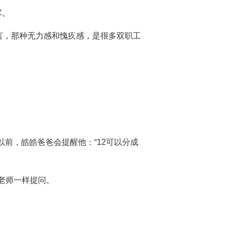
尽。
坦言，那种无力感和愧疚感，是很多双职工
。以前，皓皓爸爸会提醒他：“12可以分成
人老师一样提问。