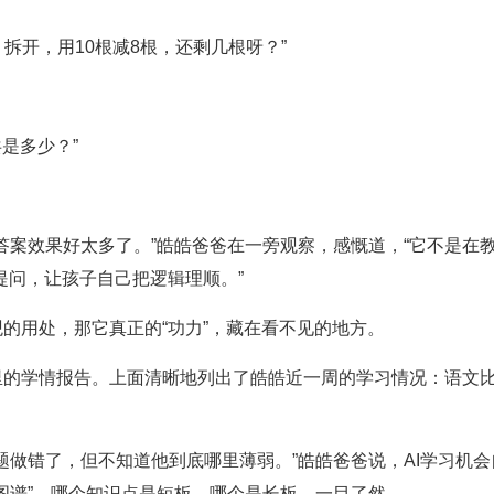
）拆开，用10根减8根，还剩几根呀？”
是多少？”
答案效果好太多了。”皓皓爸爸在一旁观察，感慨道，“它不是在教
提问，让孩子自己把逻辑理顺。”
观的用处，那它真正的“功力”，藏在看不见的地方。
里的学情报告。上面清晰地列出了皓皓近一周的学习情况：语文比
题做错了，但不知道他到底哪里薄弱。”皓皓爸爸说，AI学习机
图谱”，哪个知识点是短板、哪个是长板，一目了然。