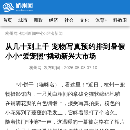
首页
城市
新政
经济
社会
文化
体育+
科教卫
杭州网
>
杭州新闻中心
>
经济新闻
从几十到上千 宠物写真预约排到暑假
小小“爱宠照”撬动新兴大市场
杭州网
发布时间：2026-05-08 07:10
“小饼干（猫咪名），看这里！”近日，杭州一宠
物摄影馆内，一只黄白相间的拿破仑猫软绵绵地躺
在铺满花瓣的白色绸缎上，接受写真拍摄。粉色的
小花落到了蓬蓬的毛
发上，它眯着眼打了个哈欠。
随着快门“咔嚓”一声，这温暖的一幕被定格在了相片