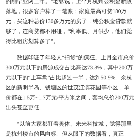
的刚毕业两三年。”老张说，上个月杭州公积金新政
落地，很多客户算了一笔账：家庭最高可贷180万
元，买这种总价130多万元的房子，纯公积金贷款就
够了，连商贷都不用碰，“利率低、月供少，他们觉
得比租房划算多了”。
数据印证了年轻人“扫货”的疯狂。上月全市总价
300万元以下的房源成交占比高达73.8%，其中200万
元以下的“上车盘”占比超过一半，达到50.9%。余杭
区的新明半岛、钱塘区的世茂江滨花园等小区，单
价都在1.5万~1.7万元/平方米之间，套均总价200万元
出头甚至更低。
“以前大家都盯着奥体、未来科技城，觉得那里
是杭州楼市的风向标。但从眼下的数据看，真正