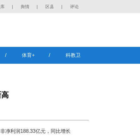
图库
|
舆情
|
区县
|
评论
/
/
体育+
科教卫
新高
非净利润188.33亿元，同比增长