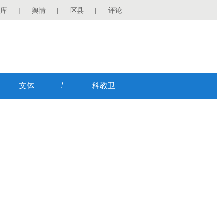
图库
|
舆情
|
区县
|
评论
/
文体
科教卫