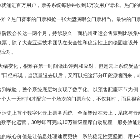
就涌进百万用户，票务系统每秒钟收到1万次用户请求。热门的
多难？热门赛事的门票和抢一张大型演唱会门票相当。最快的门票
售阶段会长达一两个月，持续较久，而杭州亚运会售票则比较集
抢票，除了大麦亚运技术团队在安全性和稳定性上的稳固建设外
捷应对。
现大幅变化，很难在第一时间做出评判和应对，但是云上系统受益
”田径杯说，当流量退去以后，又可以把这部分IT资源缩回来，
售到核验，整个系统底层均实现了数字化。以预售配座环节为例
一个人一天时间才配完一个场次的门票座位，不仅耗时，而且很
亚运史上首个数字化云上票务系统，全面架设在云上，系统与云
数字化运营，30秒即可完成10万量级座席自动配座，服务效能
统的核心价值是让信息处理速度更快，系统稳定性更坚固、用户