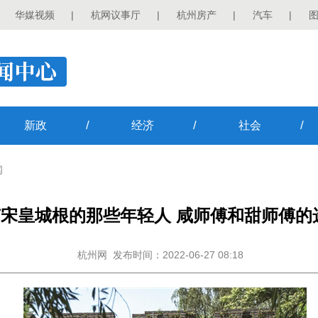
华媒视频
|
杭网议事厅
|
杭州房产
|
汽车
|
/
/
/
新政
经济
社会
闻
宋皇城根的那些年轻人 咸师傅和甜师傅的
杭州网
发布时间：2022-06-27 08:18