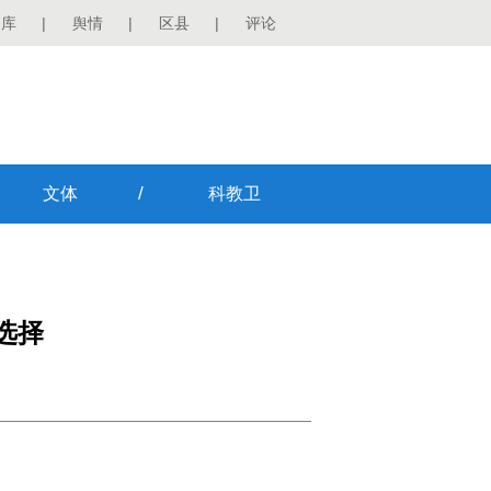
图库
|
舆情
|
区县
|
评论
/
文体
科教卫
选择