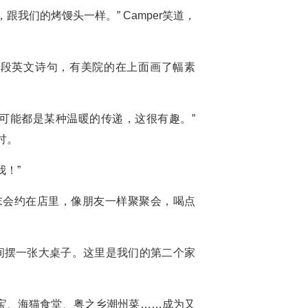
我们的烤馒头一样。” Camper笑道，
一段英文诗句，有美院的在上面画了幅素
可能都是某种温暖的传递，这很有趣。”
讨。
！”
家周末会约在店里，像朋友一样聚聚会，喝点
间摆一张大桌子。这里是我们的第二个家
宝、海猫食堂、粤之乡潮州菜……成为又