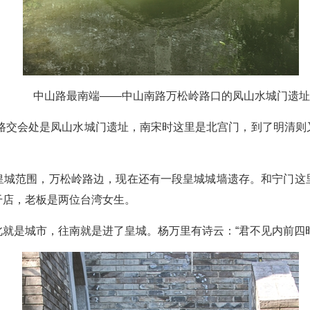
中山路最南端——中山南路万松岭路口的凤山水城门遗址
路交会处是凤山水城门遗址，南宋时这里是北宫门，到了明清则
皇城范围，万松岭路边，现在还有一段皇城城墙遗存。和宁门这
干店，老板是两位台湾女生。
就是城市，往南就是进了皇城。杨万里有诗云：“君不见内前四