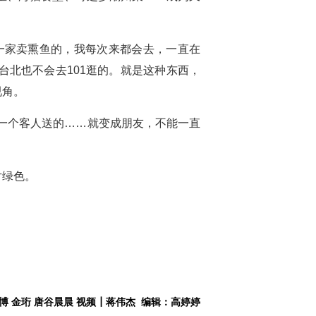
一家卖熏鱼的，我每次来都会去，一直在
北也不会去101逛的。就是这种东西，
视角。
一个客人送的……就变成朋友，不能一直
。
片绿色。
博 金珩 唐谷晨晨 视频┃蒋伟杰 编辑：高婷婷