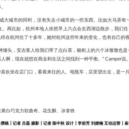
事。
变成大城市的同时，没有失去小城市的一些东西。比如大马弄有
在。再比如，杭州本地人依然早上六点会去西湖边散步，我们住台
的妈妈已经在杭州住了十多年，她对杭州这些年来的变化，也有自己的
点烤馒头，安吉客人给我们带了点白茶，橱柜上的六个冰墩墩也是
啊，现在就想在商业和生活之间找到一种平衡。” Camper说
amper喜欢坐在店门口，看着来往的人、电瓶车，店里望出去，是一
坚果白巧克力软曲奇、花生酥、冰拿铁
撰稿┃记者 吕磊 摄影┃记者 陈中秋 设计┃李前芳 刘婧楠 互动运营┃崔