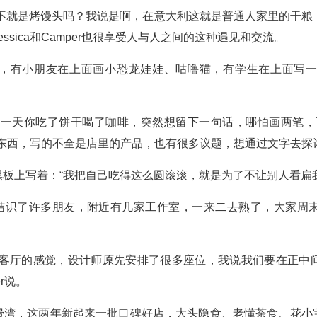
不就是烤馒头吗？我说是啊，在意大利这就是普通人家里的干粮，跟
sica和Camper也很享受人与人之间的这种遇见和交流。
，有小朋友在上面画小恐龙娃娃、咕噜猫，有学生在上面写
有一天你吃了饼干喝了咖啡，突然想留下一句话，哪怕画两笔，
发发东西，写的不全是店里的产品，也有很多议题，想通过文字去探
板上写着：“我把自己吃得这么圆滚滚，就是为了不让别人看扁我
amper结识了许多朋友，附近有几家工作室，一来二去熟了，大
里客厅的感觉，设计师原先安排了很多座位，我说我们要在正中
r说。
帚湾，这两年新起来一批口碑好店，大头隐食、老懂茶食、花小