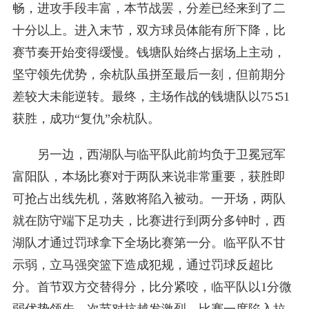
畅，进攻手段丰富，本节战罢，分差已经来到了二
十分以上。进入末节，双方球员体能有所下降，比
赛节奏开始变得缓慢。钱塘队始终占据场上主动，
坚守领先优势，余杭队虽拼至最后一刻，但前期分
差较大未能逆转。最终，主场作战的钱塘队以75∶51
获胜，成功“复仇”余杭队。
另一边，西湖队与临平队此前均负于卫冕冠军
富阳队，本场比赛对于两队来说非常重要，获胜即
可抢占出线先机，落败将陷入被动。一开场，两队
就在防守端下足功夫，比赛进行到两分多钟时，西
湖队才通过罚球拿下全场比赛第一分。临平队不甘
示弱，立马强突篮下造成犯规，通过罚球反超比
分。首节双方交替得分，比分紧咬，临平队以1分微