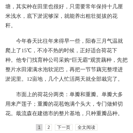
塘，其实种在田里也很好，只需要常年保持十几厘
米浅水，底下淤泥够深，就能养出粗壮挺拔的花
秆。
今年春天比往年来得早一些，阳春三月气温就
爬上了15℃，不冷不热的时候，正好适合荷花下
种。他专门找育种公司采购“巨无霸”观赏藕种，先把
整片水田灌满水泡软泥巴，再把一节节藕完整埋进
淤泥里。12亩地，几个人忙活两天就全部栽完了。
市面上的荷花分两类：单瓣和重瓣。单瓣大多
用来产莲子；重瓣的花苞饱满个头大，专门做鲜切
花。戢流森在建德市的整片基地，只种重瓣品种。
1
2
下一页
全文阅读