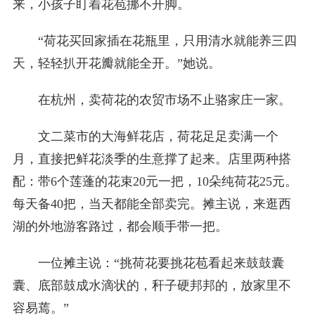
来，小孩子盯着花苞挪不开脚。
“荷花买回家插在花瓶里，只用清水就能养三四
天，轻轻扒开花瓣就能全开。”她说。
在杭州，卖荷花的农贸市场不止骆家庄一家。
文二菜市的大海鲜花店，荷花足足卖满一个
月，直接把鲜花淡季的生意撑了起来。店里两种搭
配：带6个莲蓬的花束20元一把，10朵纯荷花25元。
每天备40把，当天都能全部卖完。摊主说，来逛西
湖的外地游客路过，都会顺手带一把。
一位摊主说：“挑荷花要挑花苞看起来鼓鼓囊
囊、底部鼓成水滴状的，秆子硬邦邦的，放家里不
容易蔫。”