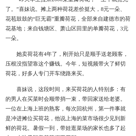
了。”喜妹说。摊上两种荷花差价挺大，8元一朵、
花苞鼓鼓的“巨无霸”重瓣荷花，全部来自建德市的荷
花基地；来自钱塘区、萧山区田里的单瓣荷花，3元
一朵。
她卖荷花有4年了，刚开始只是顺手送老顾客，
压根没指望靠这个赚钱。今年，短视频带火了鲜切
荷花，好多人专门开车绕路来买。
喜妹说，这段时间，来买荷花的人特别多：有
的男人在买菜时会顺带捎一束，带回家送给老婆。
一位在上海上班的熟客，每次回杭州，第一件事就
是冲进摊位买荷花，他说上海的菜市场很少见到新
鲜的荷花。暑假一到，带娃逛菜场的家长也多了起