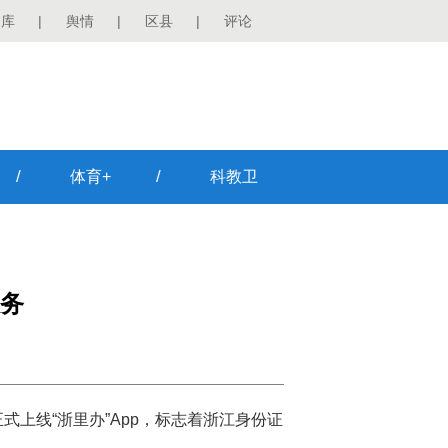
图库
|
舆情
|
区县
|
评论
/
/
体育+
科教卫
务
上线“浙里办”App，标志着浙江身份证