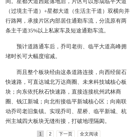
间。星都大道西延落地后，片区可以形成临平大道
（过境主干道）+星都大道（生活主干道）双横向并
行路网，承接片区内部居住通勤车流，分流原有两
条主干道35%以上私家车及短途通勤车流。
预计道路通车后，乔司老街、临平大道高峰拥
堵时长可大幅度缩减。
而且整个板块经由这条道路连接，向西经留石
快速路，可直达城北万达商圈、未来科技城核心板
块；向东依托秋石快速路，直接连接杭州武林商
圈、钱江新城；向北衔接临平新城核心区；向南联
动乔司老旧集镇。实现乔司、星桥、临平新城、杭
州主城四大板块无缝衔接，打破地理隔阂。
1
2
下一页
全文阅读