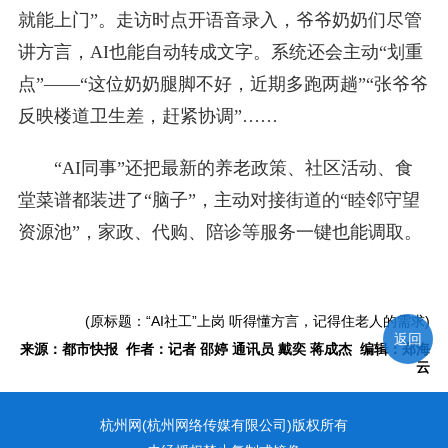
就能上门”。走访时点开语音录入，爷爷奶奶们尽管
讲方言，AI也能自动转成文字。系统还会主动“划重
点”——“这位奶奶腿脚不好，近期多跑两趟”“张爷爷
反映楼道卫生差，赶紧协调”……
“AI同事”还把最新的养老政策、社区活动、食
堂菜谱都装进了“脑子”，主动对接街道的“睦邻守望
资源池”，家政、代购、陪诊等服务一键也能调取。
(原标题：“AI社工”上岗 听得懂方言，记得住老人的需求)
返回
来源：都市快报 作者：记者 邵婷 通讯员 戴奕 蒋成杰 编辑：郑海
云
杭州网(杭州网络传媒有限公司)版权所有