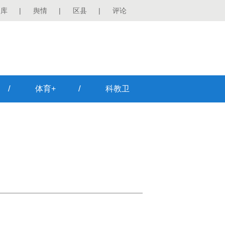
图库
|
舆情
|
区县
|
评论
/
/
体育+
科教卫