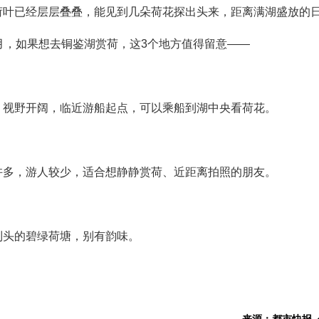
荷叶已经层层叠叠，能见到几朵荷花探出头来，距离满湖盛放的
月，如果想去铜鉴湖赏荷，这3个地方值得留意——
，视野开阔，临近游船起点，可以乘船到湖中央看荷花。
许多，游人较少，适合想静静赏荷、近距离拍照的朋友。
到头的碧绿荷塘，别有韵味。