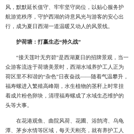
风，默默延长值守、牢牢坚守岗位，以贴心服务护
航游览秩序，守护西湖的诗意风光与游客的安心出
行，成为夏日西湖一道温暖又动人的风景线。
护荷塘：打赢生态“持久战”
“接天莲叶无穷碧”是西湖夏日的招牌景观，当一
众游客流连于荷塘美景时，西湖水域养护工人正为
荷区里不和谐的“杂色”日夜奋战——随着气温攀升，
福寿螺进入繁殖高峰期，水生植物的茎秆上时常挂
着成片粉色卵块，清理福寿螺成了水域生态维护的
头等大事。
在花港观鱼、曲院风荷、花圃、浴鹄湾、乌龟
潭、茅乡水情等区域，每天天刚亮，就有养护工人