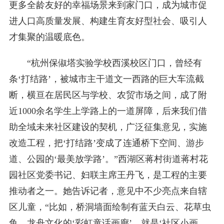
更多全龄友好的幸福场景来到家门口，成为城市促
进人口高质量发展、构建生育友好型社会、吸引人
才集聚的温暖底色。
“杭州保俶塔实验学校西溪校区门口，曾经有
条‘打结路’，被城市主干道文一西路的巨大车流截
断，横亘在居民区与学校、农贸市场之间，成了附
近1000余名学生上学路上的一道屏障，后来我们借
助全域未来社区建设的契机，广泛征集意见，实施
改造工程，把‘打结路’变成了连通桥下空间、游步
道、公园的‘最美放学路’。”西湖区蒋村街道蒋村花
园社区党委书记、妇联主席王丹飞，是工程的主要
推动者之一。她告诉记者，意见中不少亮点来自辖
区儿童，“比如，桥洞墙面绘制有蓝天白云、花草虫
鱼、龙舟文化的‘彩虹童话画廊’，就是‘社区小画