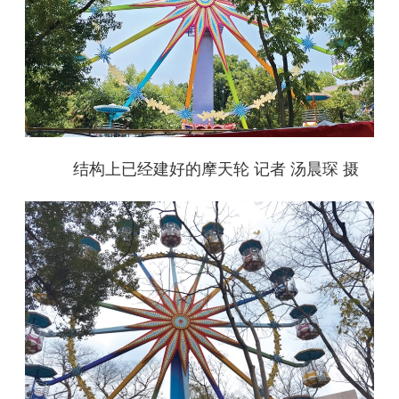
结构上已经建好的摩天轮 记者 汤晨琛 摄