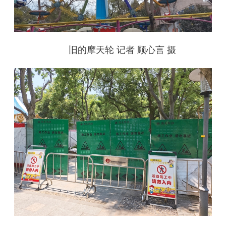
旧的摩天轮 记者 顾心言 摄