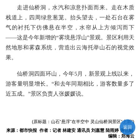
走进仙桥洞，水汽和凉意扑面而来。走在木质
栈道上，四周绿意葱茏。抬头望去，一处石台在雾
气的衬托下仿佛悬在半空，水帘从上方倾泻而下
——这是今年新增的“雾境悬浮山”景观。景区利用天
然地形和雾森系统，营造出云海托举山石的视觉效
果。
仙桥洞四面环山，今年5月，新景观上线以来，
游客量明显增长。“和去年同期相比，游客数量多了
近五成。”景区负责人张媛媛说。
(原标题：山石“悬浮”在半空中 灵山仙桥洞景区“上新”)
返回
来源：都市快报 作者：记者 林建安 通讯员 刘嘉慧 陆雨婷 傅也航
编辑：郑海云