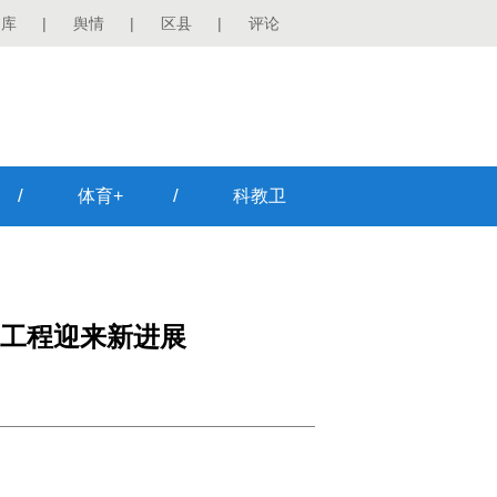
图库
|
舆情
|
区县
|
评论
/
/
体育+
科教卫
工程迎来新进展