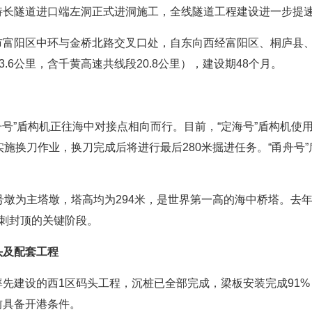
特长隧道进口端左洞正式进洞施工，全线隧道工程建设进一步提
市富阳区中环与金桥北路交叉口处，自东向西经富阳区、桐庐县
63.6公里，含千黄高速共线段20.8公里），建设期48个月。
舟号”盾构机正往海中对接点相向而行。目前，“定海号”盾构机使
实施换刀作业，换刀完成后将进行最后280米掘进任务。“甬舟号
号墩为主塔墩，塔高均为294米，是世界第一高的海中桥塔。去年
刺封顶的关键阶段。
头及配套工程
先建设的西1区码头工程，沉桩已全部完成，梁板安装完成91%
前具备开港条件。