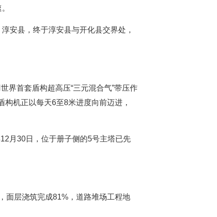
速。
、淳安县，终于淳安县与开化县交界处，
用世界首套盾构超高压“三元混合气”带压作
”盾构机正以每天6至8米进度向前迈进，
12月30日，位于册子侧的5号主塔已先
，面层浇筑完成81%，道路堆场工程地