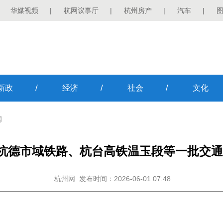
华媒视频
|
杭网议事厅
|
杭州房产
|
汽车
|
/
/
/
新政
经济
社会
文化
闻
杭德市域铁路、杭台高铁温玉段等一批交通
杭州网
发布时间：2026-06-01 07:48