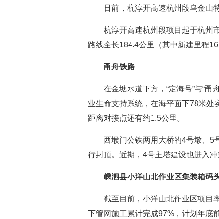
日前，杭淳开高速杭州段乌金山
杭淳开高速杭州段项目起于杭州
路线全长184.4公里（其中新建里程1
甬舟铁路
在金塘水道下方，“定海号”与“甬
业生命支持系统，在海平面下78米处
距离对接点还有约1.5公里。
西堠门公铁两用大桥的4号墩、5
行封顶。近期，4号主塔建设也进入冲
嵊泗县小洋山北作业区集装箱码
截至目前，小洋山北作业区项目率
下管网施工累计完成97%，计划年底