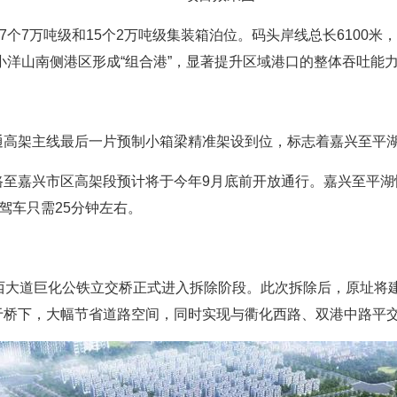
7个7万吨级和15个2万吨级集装箱泊位。码头岸线总长6100米
与小洋山南侧港区形成“组合港”，显著提升区域港口的整体吞吐能
通高架主线最后一片预制小箱梁精准架设到位，标志着嘉兴至平
路至嘉兴市区高架段预计将于今年9月底前开放通行。嘉兴至平湖
驾车只需25分钟左右。
西大道巨化公铁立交桥正式进入拆除阶段。此次拆除后，原址将建
于桥下，大幅节省道路空间，同时实现与衢化西路、双港中路平