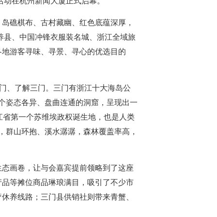
销活动在杭州新闻大厦正式启幕。
、岛礁棋布、古村藏幽、红色底蕴深厚，
康养县、中国冲锋衣服装名城、浙江全域旅
各地游客寻味、寻景、寻心的优选目的
三门、了解三门。三门有浙江十大海岛公
多个姿态各异、盘曲连通的洞窟，呈现出一
浙江省第一个苏维埃政权诞生地，也是人类
中，群山环抱、溪水潺潺，森林覆盖率高，
生态画卷，让与会嘉宾提前领略到了这座
产品等摊位商品琳琅满目，吸引了不少市
疗休养线路；三门县供销社则带来青蟹、