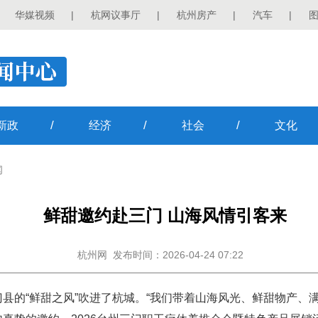
华媒视频
|
杭网议事厅
|
杭州房产
|
汽车
|
/
/
/
新政
经济
社会
文化
闻
鲜甜邀约赴三门 山海风情引客来
杭州网
发布时间：2026-04-24 07:22
县的“鲜甜之风”吹进了杭城。“我们带着山海风光、鲜甜物产、