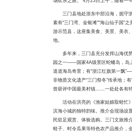
场欢乐之旅。”4月23日上午，随着
三门县地处浙东中部沿海，扼守
素有“三门湾、金银滩”“海山仙子国
游示范县，这座集美食、美景、美衣
地。
多年来，三门县充分发挥山海优势
园之一——国家4A级景区蛇蟠岛，岛
道道海岛奇景；有“浙江红旗第一飘”
非物质文化遗产“三门祭冬”传承地；
曾获评中国最美村镇……一处处各有
活动在洪亮的《渔家姑娘取蛏忙
滨海小城的独特韵味。推介会现场设
民驻足观赏、体验选购。三门文旅推
蛏子、时令瓜果等特色农产品推介，全