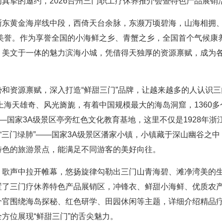
一句真挚的邀约，2026台州三门职工疗休养推介会暨特色产品展
浙东黄金海岸线中段，西倚天台余脉，东濒万顷碧海，山海相拥
”之美誉。作为享誉全国的小海鲜之乡、青蟹之乡，全国首个气候
、美文于一体的魅力滨海小城，凭借得天独厚的资源禀赋，成为
和资源禀赋，深入打造“鲜甜三门”品牌，让越来越多的人认识
上海天雄奇、风光旖旎，有着中国规模最大的海岛洞窟，1360
——国家3A级景区亭旁红色文化教育基地，这里不仅是1928年
有“三门绿肺”——国家3A级景区潘家小镇，小镇藏于深山幽谷之
特色的旅游景点，能满足不同游客的美好向往。
》歌声中拉开帷幕，悠扬旋律勾勒出三门山青海碧、滩净湾美的
置了三门疗休养特色产品展销区，冲锋衣、鲜甜小海鲜、优质农
介官围绕海岛探秘、红色研学、田园休闲等主题，详细介绍精品
方位展现“鲜甜三门”的舌尖魅力。