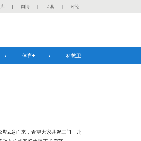
图库
|
舆情
|
区县
|
评论
/
/
体育+
科教卫
满满诚意而来，希望大家共聚三门，赴一