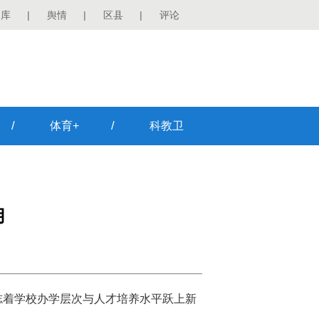
图库
|
舆情
|
区县
|
评论
/
/
体育+
科教卫
用
志着学校办学层次与人才培养水平跃上新