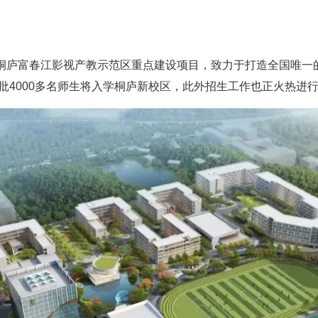
·桐庐富春江影视产教示范区重点建设项目，致力于打造全国唯一
批4000多名师生将入学桐庐新校区，此外招生工作也正火热进