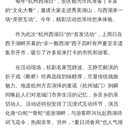
每年“杭州西湖日”，景区都为市民准备了丰富
的“文化大餐”，邀请大家走进秀美湖山，与西湖来一
场“亲密互动”。今年，精彩活动也等待您来体验。
作为此次“杭州西湖日”的“首发活动”，上周日在
西子湖畔开幕的“非一般西湖”西子四时有声夏至非遗
集市开市，吸引了许多前来打卡的市民和游客。
在活动现场，杭剧名家范静波、王静艺献演的
折子戏《断桥》经典选段韵味醇厚，尽显传统戏曲
魅力。地道杭州方言演绎的童谣《杭州城门》则瞬
间唤起人们对老城门市井生活的记忆，乡音乡韵亲
切动人。活动还特别安排了沉浸式互动环节，演员
化身“白蛇”“青蛇”巡游湖畔，与游客即兴玩起西湖诗
词飞花令，热闹非常。另外，“夏日消食局”也人气很