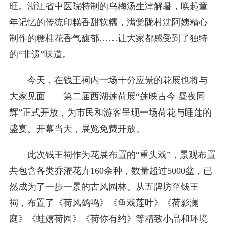
旺。浙江省中医院特制的乌梅汤生津解暑，唤起童
年记忆的传统印糕香甜软糯，满觉陇村沈阿姨精心
制作的糖桂花香气馥郁……让大家都感受到了独特
的“非遗”味道。
今天，在钱王祠内一场十分应景的花展也将与
大家见面——第二届西湖莲荷展“莲映古今 昼夜同
辉”正式开放，为市民和游客呈现一场荷花与睡莲的
盛宴。开幕当天，展览免费开放。
此次钱王祠作为花展布置的“重头戏”，景观布置
共包含各类乔灌花卉160余种，数量超过5000盆，已
然成为了一步一景的古风园林。从五牌坊至钱王
祠，布置了《荷风鹤鸣》《鱼戏莲叶》《荷影澜
庭》《蛙嬉荷园》《荷你有约》等精致小品和环境