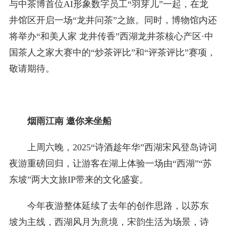
与中茶博首位AI形象数字员工“羽芽儿”一起，在龙
井馆区开启一场“龙井问茶”之旅。同时，博物馆内还
将举办“和美人家 龙井传香”西湖龙井茶核心产区·中
国茶人之家大赛中的“炒茶评比”和“评茶评比”赛项，
敬请期待。
烟雨江南 邀你来坐船
上周六晚，2025“诗酒趁年华”西湖宋风登岛诗词
夜游重磅回归，让游客在湖上体验一场由“西湖”“苏
东坡”两大文旅IP带来的文化盛宴。
今年夜游整体延续了去年的创作思路，以苏东
坡为主线，西湖风月为意境，宋韵生活为场景，诗