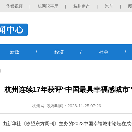
华媒视频
|
杭网议事厅
|
杭州房产
|
汽车
|
/
/
/
新政
经济
社会
闻
杭州连续17年获评“中国最具幸福感城市
杭州网
发布时间：2023-11-25 07:26
日，由新华社《瞭望东方周刊》主办的2023中国幸福城市论坛在