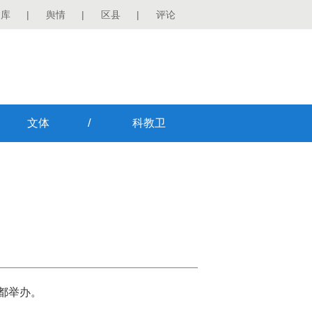
图库
|
舆情
|
区县
|
评论
/
文体
科教卫
”
成都举办。