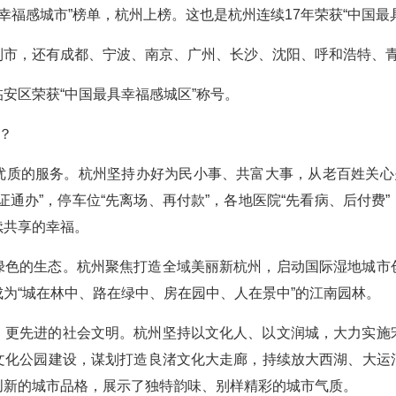
具幸福感城市”榜单，杭州上榜。这也是杭州连续17年荣获“中国最
列市，还有成都、宁波、南京、广州、长沙、沈阳、呼和浩特、
安区荣获“中国最具幸福感城区”称号。
？
优质的服务。杭州坚持办好为民小事、共富大事，从老百姓关心关
证通办”，停车位“先离场、再付款”，各地医院“先看病、后付费
续共享的幸福。
绿色的生态。杭州聚焦打造全域美丽新杭州，启动国际湿地城市
为“城在林中、路在绿中、房在园中、人在景中”的江南园林。
、更先进的社会文明。杭州坚持以文化人、以文润城，大力实施
文化公园建设，谋划打造良渚文化大走廊，持续放大西湖、大运
创新的城市品格，展示了独特韵味、别样精彩的城市气质。