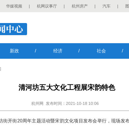
华媒视频
|
杭网议事厅
|
杭州房产
|
汽车
|
/
/
/
新政
经济
社会
闻
清河坊五大文化工程展宋韵特色
杭州网
发布时间：2021-10-18 10:06
河坊街开街20周年主题活动暨宋韵文化项目发布会举行，现场发