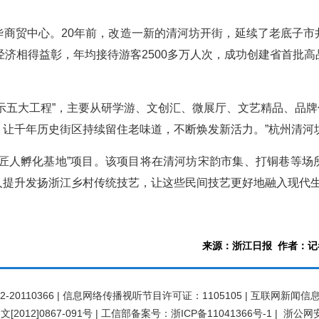
华商贸中心。20年前，改造一新的清河坊开街，延续了老底子市
经济相得益彰，年均接待游客2500多万人次，成功创建省首批
示五大工程”，主要从研学游、文创汇、微展厅、文艺精品、品牌
，让千年历史街区持续留住老味道，不断焕发新活力。”杭州清河
统匠人孵化基地”项目。该项目将在清河坊宋韵市集、打铜巷等场
人提升发扬浙江乡村传统技艺，让这些民间技艺更好地融入现代
来源：浙江日报 作者：记
0110366 | 信息网络传播视听节目许可证：1105105 | 互联网新闻信息
[2012]0867-091号
|
工信部备案号：浙ICP备11041366号-1
|
浙公网安备