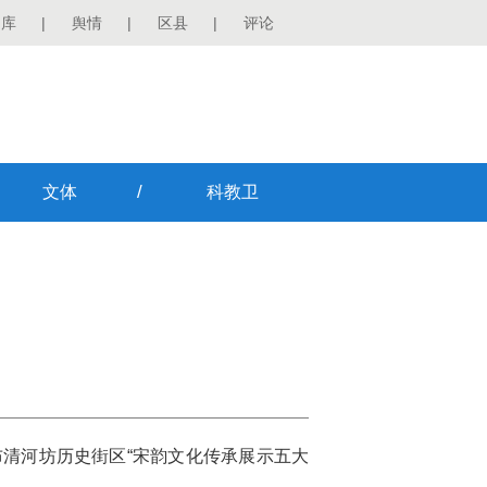
图库
|
舆情
|
区县
|
评论
/
文体
科教卫
布清河坊历史街区“宋韵文化传承展示五大