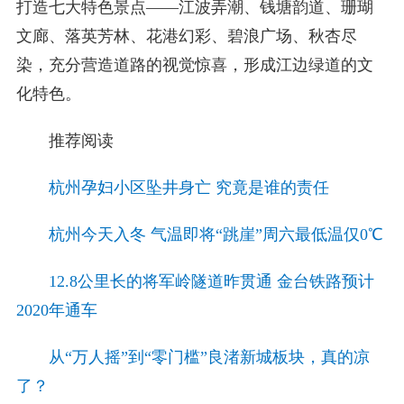
打造七大特色景点——江波弄潮、钱塘韵道、珊瑚
文廊、落英芳林、花港幻彩、碧浪广场、秋杏尽
染，充分营造道路的视觉惊喜，形成江边绿道的文
化特色。
推荐阅读
杭州孕妇小区坠井身亡 究竟是谁的责任
杭州今天入冬 气温即将“跳崖”周六最低温仅0℃
12.8公里长的将军岭隧道昨贯通 金台铁路预计
2020年通车
从“万人摇”到“零门槛”良渚新城板块，真的凉
了？