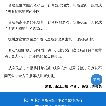
曾经脏乱简陋的老小区，如今洗净烟火、粉墙黛瓦，脱胎成
了独具韵味的时尚小区。
曾经亮点不多的夜杭州，如今绚丽多彩、惊艳夜空，幻化成
了创意无限的灯光秀场……
杭州这座古城在这个春天里焕发出新生机，旧貌换新颜。
而在“颜值”飙升的背后，离不开建设者们夜以继日的辛勤劳
动，更离不开广大市民的配合和付出。
从今天起，本报将陆续推出“映像杭州”摄影专版，分别从不
同视角，全方位展示杭州新变化。
返回
来源：浙江日报 作者： 编辑：陈俊男
杭州网(杭州网络传媒有限公司)版权所有