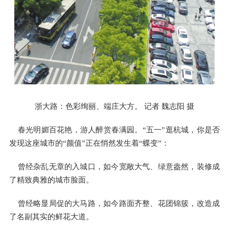
浙大路：色彩绚丽、端庄大方。 记者 魏志阳 摄
春光明媚百花艳，游人醉赏春满园。“五一”逛杭城，你是否
发现这座城市的“颜值”正在悄然发生着“蝶变”：
曾经杂乱无章的入城口，如今宽敞大气、绿意盎然，装修成
了精致典雅的城市脸面。
曾经略显局促的大马路，如今路面齐整、花团锦簇，改造成
了名副其实的鲜花大道。