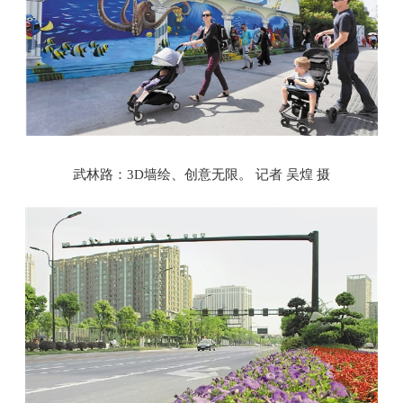
武林路：3D墙绘、创意无限。 记者 吴煌 摄