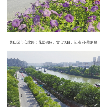
萧山区市心北路：花团锦簇、赏心悦目。记者 孙潇娜 摄