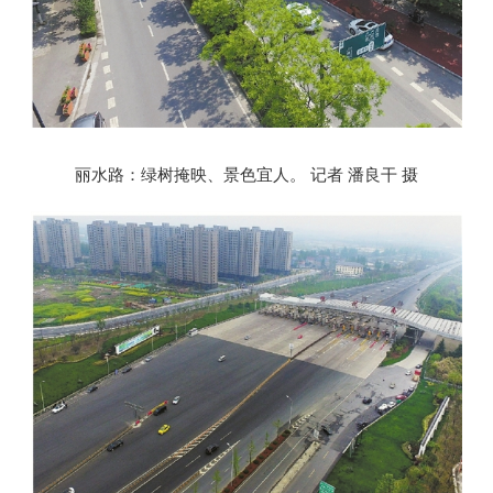
丽水路：绿树掩映、景色宜人。 记者 潘良干 摄